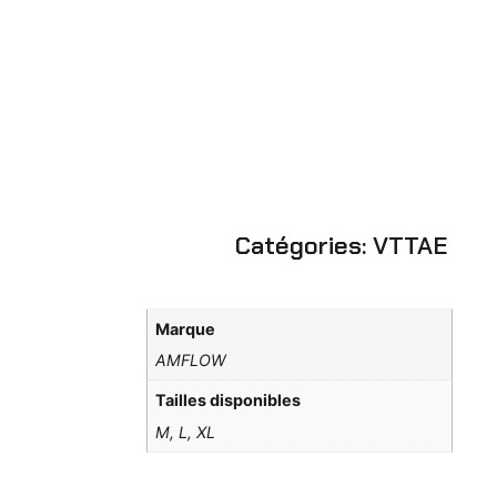
AMFLOW PL
CARBON
(800WH)-XL-
EU
Catégories:
VTTAE
Marque
AMFLOW
Tailles disponibles
M, L, XL